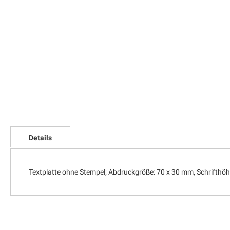
Zum
Anfang
Details
der
Bildgalerie
springen
Textplatte ohne Stempel; Abdruckgröße: 70 x 30 mm, Schrifthö