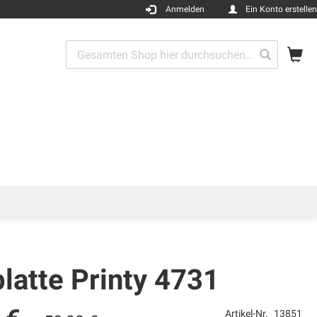
Anmelden
Ein Konto erstellen
Me
Search
Search
latte Printy 4731
Artikel-Nr.
13851