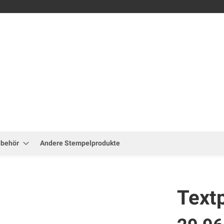
Zum
Inhalt
springen
ubehör
Andere Stempelprodukte
Textp