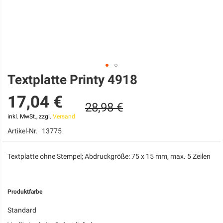
Textplatte Printy 4918
Zum
Anfang
17,04 €
der
28,98 €
Bildgalerie
springen
inkl. MwSt., zzgl.
Versand
Artikel-Nr.
13775
Textplatte ohne Stempel; Abdruckgröße: 75 x 15 mm, max. 5 Zeilen
Produktfarbe
Standard