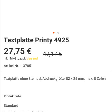
Textplatte Printy 4925
Zum
Anfang
27,75 €
der
47,17 €
Bildgalerie
springen
inkl. MwSt., zzgl.
Versand
Artikel-Nr.
13785
Textplatte ohne Stempel; Abdruckgröße: 82 x 25 mm, max. 8 Zeilen
Produktfarbe
Standard