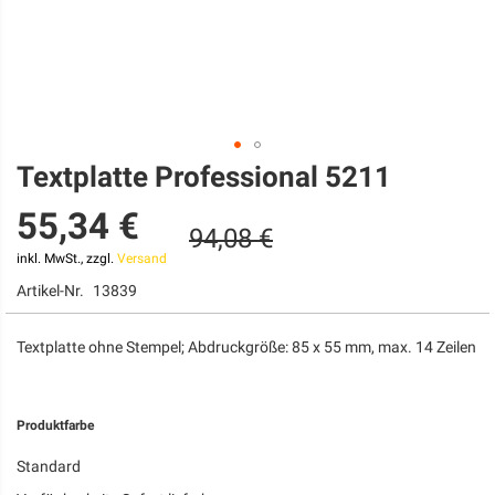
Textplatte Professional 5211
Zum
Anfang
55,34 €
der
94,08 €
Bildgalerie
springen
inkl. MwSt., zzgl.
Versand
Artikel-Nr.
13839
Textplatte ohne Stempel; Abdruckgröße: 85 x 55 mm, max. 14 Zeilen
Produktfarbe
Standard