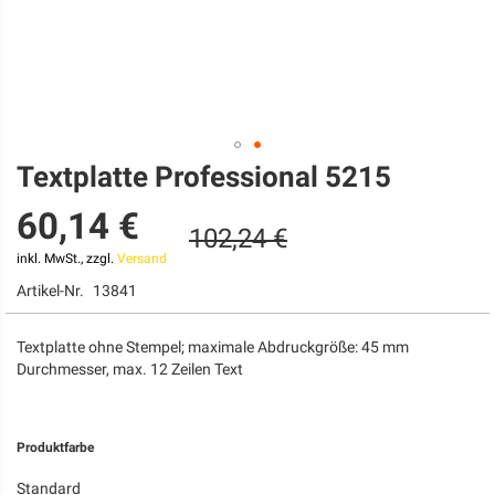
Textplatte Professional 5215
Zum
Anfang
60,14 €
der
102,24 €
Bildgalerie
springen
inkl. MwSt., zzgl.
Versand
Artikel-Nr.
13841
Textplatte ohne Stempel; maximale Abdruckgröße: 45 mm
Durchmesser, max. 12 Zeilen Text
Produktfarbe
Standard