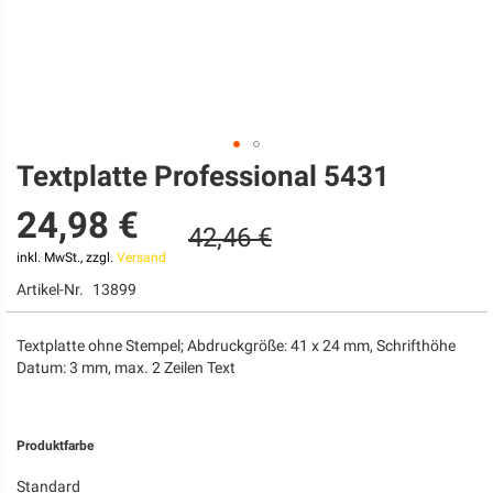
Textplatte Professional 5431
Zum
Anfang
24,98 €
der
42,46 €
Bildgalerie
springen
inkl. MwSt., zzgl.
Versand
Artikel-Nr.
13899
Textplatte ohne Stempel; Abdruckgröße: 41 x 24 mm, Schrifthöhe
Datum: 3 mm, max. 2 Zeilen Text
Produktfarbe
Standard