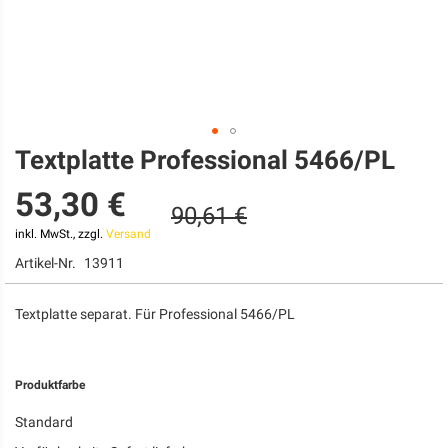
Textplatte Professional 5466/PL
Zum
Anfang
53,30 €
der
90,61 €
Bildgalerie
springen
inkl. MwSt., zzgl.
Versand
Artikel-Nr.
13911
Textplatte separat. Für Professional 5466/PL
Produktfarbe
Standard