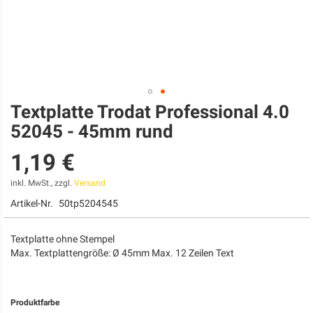
Textplatte Trodat Professional 4.0
Zum
Anfang
52045 - 45mm rund
der
Bildgalerie
1,19 €
springen
inkl. MwSt., zzgl.
Versand
Artikel-Nr.
50tp5204545
Textplatte ohne Stempel
Max. Textplattengröße: Ø 45mm Max. 12 Zeilen Text
Produktfarbe