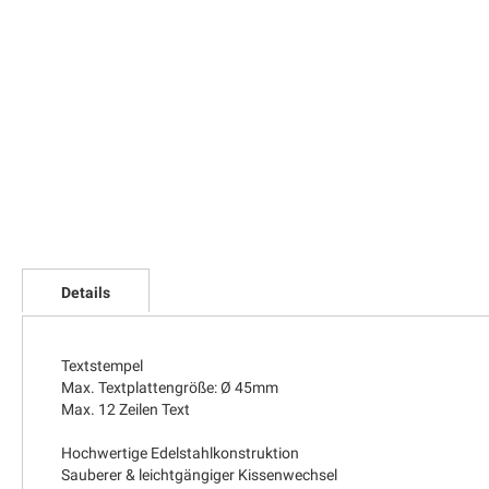
Zum
Anfang
Details
der
Bildgalerie
springen
Textstempel
Max. Textplattengröße: Ø 45mm
Max. 12 Zeilen Text
Hochwertige Edelstahlkonstruktion
Sauberer & leichtgängiger Kissenwechsel