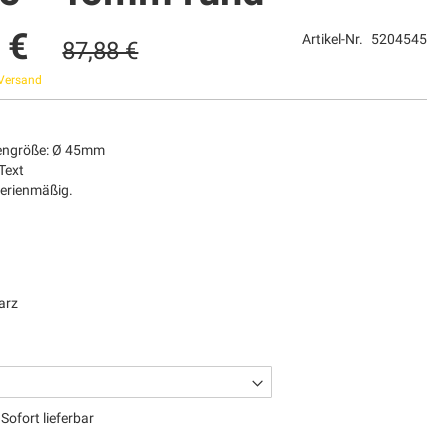
 €
Artikel-Nr.
5204545
87,88 €
Versand
tengröße: Ø 45mm
Text
Serienmäßig.
arz
Sofort lieferbar