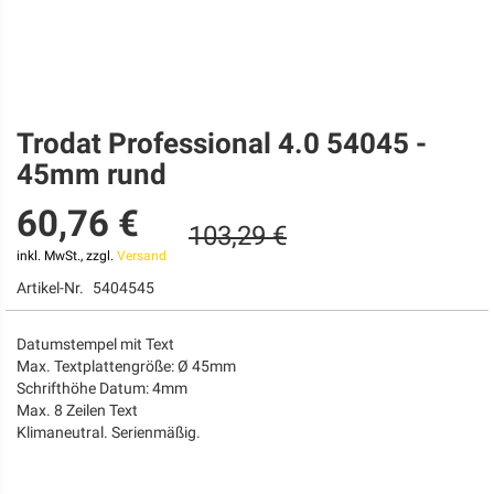
Trodat Professional 4.0 54045 -
Zum
Anfang
45mm rund
der
Bildgalerie
60,76 €
springen
103,29 €
inkl. MwSt., zzgl.
Versand
Artikel-Nr.
5404545
Datumstempel mit Text
Max. Textplattengröße: Ø 45mm
Schrifthöhe Datum: 4mm
Max. 8 Zeilen Text
Klimaneutral. Serienmäßig.