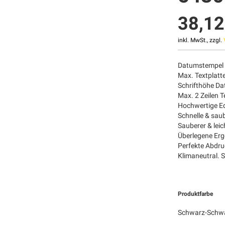
38,12
inkl. MwSt., zzgl.
Datumstempel 
Max. Textplat
Schrifthöhe D
Max. 2 Zeilen T
Hochwertige Ed
Schnelle & sau
Sauberer & lei
Überlegene Er
Perfekte Abdru
Klimaneutral. 
Produktfarbe
Schwarz-Schw