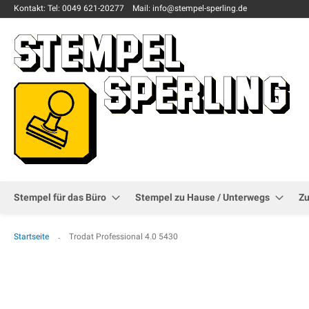
Kontakt:
Tel: 0049
621-20277
Mail: info
@stempel-sperling.de
Stempel für das Büro
Stempel zu Hause / Unterwegs
Z
Startseite
Trodat Professional 4.0 5430
Zum
Ende
der
Bildgalerie