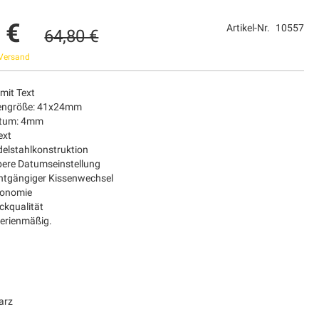
 €
Artikel-Nr.
10557
64,80 €
Versand
mit Text
tengröße: 41x24mm
atum: 4mm
ext
elstahlkonstruktion
bere Datumseinstellung
chtgängiger Kissenwechsel
gonomie
ckqualität
Serienmäßig.
arz