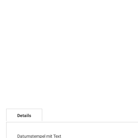
Zum
Anfang
der
Bildgalerie
springen
Details
Datumstempel mit Text