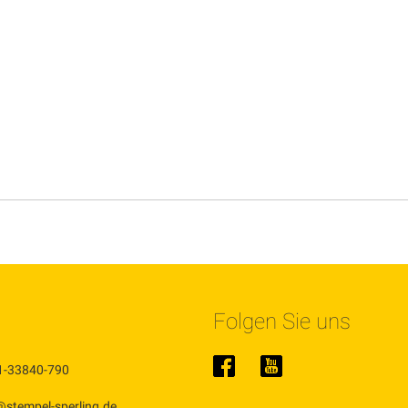
Folgen Sie uns
1-33840-790
@stempel-sperling.de