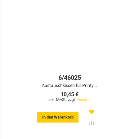
6/46025
Austauschkissen für Printy...
10,45 €
inkl. MwSt., zzgl.
Versand
MERKEN
In den Warenkorb
ZUR
VERGLEICHSLISTE