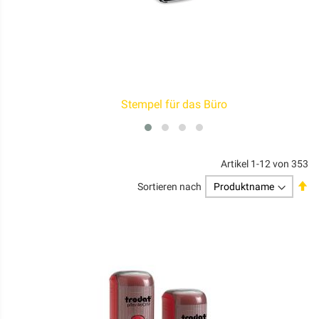
Stempel für das Büro
Artikel
1
-
12
von
353
Ab
Sortieren nach
so