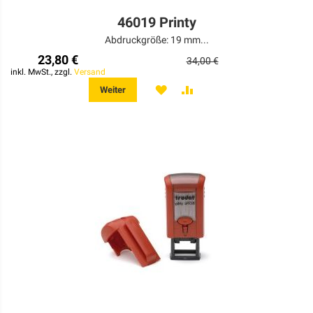
46019 Printy
Abdruckgröße: 19 mm...
23,80 €
34,00 €
inkl. MwSt., zzgl.
Versand
MERKEN
ZUR
Weiter
VERGLEICHSLISTE
HINZUFÜGEN