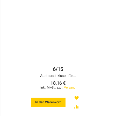
6/15
Austauschkissen für...
18,16 €
inkl. MwSt., zzgl.
Versand
MERKEN
In den Warenkorb
ZUR
VERGLEICHSLISTE